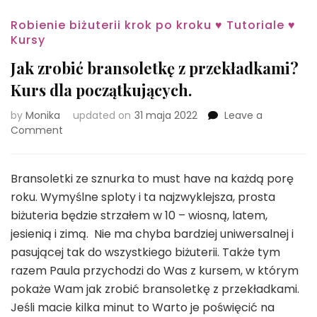
Robienie biżuterii krok po kroku ♥ Tutoriale ♥
Kursy
Jak zrobić bransoletkę z przekładkami?
Kurs dla początkujących.
by
Monika
updated on
31 maja 2022
Leave a
on
Comment
Jak
zrobić
bransoletkę
Bransoletki ze sznurka to must have na każdą porę
z
roku. Wymyślne sploty i ta najzwyklejsza, prosta
przekładkami?
biżuteria będzie strzałem w 10 – wiosną, latem,
Kurs
jesienią i zimą. Nie ma chyba bardziej uniwersalnej i
dla
początkujących.
pasującej tak do wszystkiego biżuterii. Także tym
razem Paula przychodzi do Was z kursem, w którym
pokaże Wam jak zrobić bransoletkę z przekładkami.
Jeśli macie kilka minut to Warto je poświęcić na