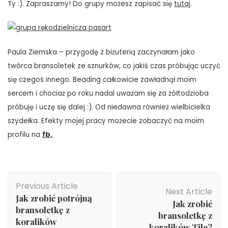
Ty :). Zapraszamy! Do grupy możesz zapisać się
tutaj
.
Paula Ziemska – przygodę z biżuterią zaczynałam jako
twórca bransoletek ze sznurków, co jakiś czas próbując uczyć
się czegoś innego. Beading całkowicie zawładnął moim
sercem i chociaż po roku nadal uważam się za żółtodzioba
próbuję i uczę się dalej :). Od niedawna również wielbicielka
szydełka. Efekty mojej pracy możecie zobaczyć na moim
profilu na
fb.
Post
Previous Article
Navigation
Next Article
Jak zrobić potrójną
Jak zrobić
bransoletkę z
bransoletkę z
koralików
koralików Tile?