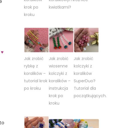
e
koralików
krok po
kwiatkami?
krok
kroku
po
kroku
 ♥
Jak zrobić
Jak zrobić
Jak zrobić
rybkę z
wiosenne
kolczyki z
koralików –
kolczyki z
koralików
tutorial krok
koralików –
SuperDuo?
po kroku
instrukcja
Tutorial dla
krok po
początkujących.
kroku
n
lczyki
ralików
to
Y.