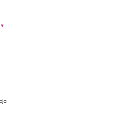
 ♥
cja