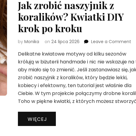
Jak zrobić naszyjnik z
koralików? Kwiatki DIY
krok po kroku
o
by
Monika
on
24 lipca 2026
Leave a Comment
Ja
Delikatne kwiatowe motywy od kilku sezonów
zr
na
królują w biżuterii handmade i nic nie wskazuje na 
z
aby miało się to zmienić. Jeśli zastanawiasz się, ja
ko
zrobić naszyjnik z koralików, który będzie lekki,
Kw
kobiecy i efektowny, ten tutorial jest właśnie dla
DI
kr
Ciebie. W tym projekcie połączymy drobne korali
p
Toho w piękne kwiatki, z których możesz stworzyć
kr
WIĘCEJ