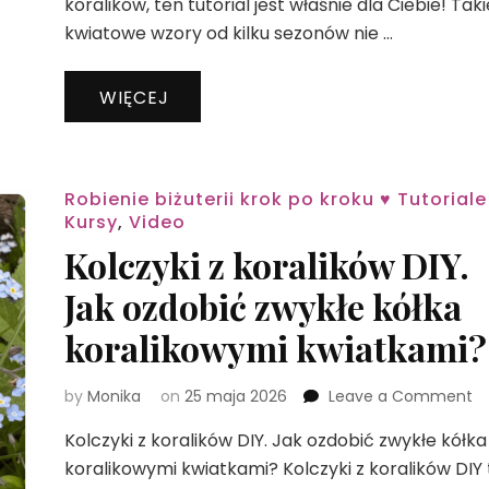
koralików, ten tutorial jest właśnie dla Ciebie! Taki
kwiatowe wzory od kilku sezonów nie …
WIĘCEJ
Robienie biżuterii krok po kroku ♥ Tutoriale
Kursy
,
Video
Kolczyki z koralików DIY.
Jak ozdobić zwykłe kółka
koralikowymi kwiatkami?
o
by
Monika
on
25 maja 2026
Leave a Comment
Ko
Kolczyki z koralików DIY. Jak ozdobić zwykłe kółka
z
ko
koralikowymi kwiatkami? Kolczyki z koralików DIY 
DI