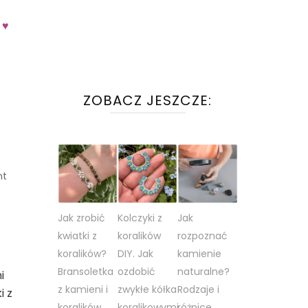
 ♥
ZOBACZ JESZCZE:
on
nt
Jak
zrobić
Jak zrobić
Kolczyki z
Jak
kwiatki
z
kwiatki z
koralików
rozpoznać
koralików?
koralików?
DIY. Jak
kamienie
Bransoletka
Bransoletka
ozdobić
naturalne?
i
z
z kamieni i
zwykłe kółka
Rodzaje i
kamieni
i z
i
koralików
koralikowymi
różnice