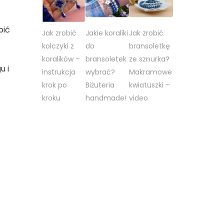
k
dobić
bić
ykłe
Jak zrobić
Jakie koraliki
Jak zrobić
łka
kolczyki z
do
bransoletkę
ralikowymi
koralików –
bransoletek
ze sznurka?
iatkami?
u i
instrukcja
wybrać?
Makramowe
krok po
Biżuteria
kwiatuszki –
kroku
handmade!
video