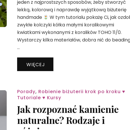
jeden z najprostszych sposobów, żeby stworzyć
Ja
lekką, kolorową i naprawdę wyjątkową biżuterię
oz
handmade
W tym tutorialu pokażę Ci, jak ozdo
zw
kó
zwykłe kolczyki kółka małymi koralikowymi
ko
kwiatkami wykonanymi z koralików TOHO 11/0.
kw
Wystarczy kilka materiałów, dobra nić do beading
…
WIĘCEJ
Porady
,
Robienie biżuterii krok po kroku ♥
Tutoriale ♥ Kursy
Jak rozpoznać kamienie
naturalne? Rodzaje i