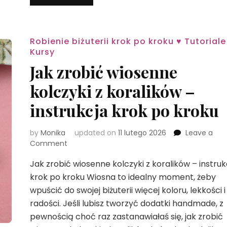
Robienie biżuterii krok po kroku ♥ Tutoriale
Kursy
Jak zrobić wiosenne
kolczyki z koralików –
instrukcja krok po kroku
by
Monika
updated on
11 lutego 2026
Leave a
on
Comment
Jak
Jak zrobić wiosenne kolczyki z koralików – instruk
zrobić
wiosenne
krok po kroku Wiosna to idealny moment, żeby
kolczyki
wpuścić do swojej biżuterii więcej koloru, lekkości i
z
radości. Jeśli lubisz tworzyć dodatki handmade, z
koralików
pewnością choć raz zastanawiałaś się, jak zrobić
–