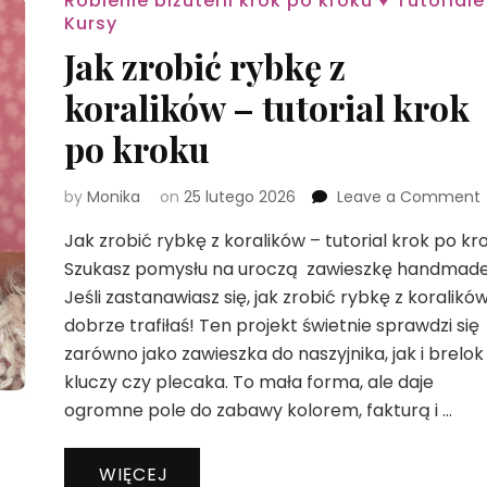
Robienie biżuterii krok po kroku ♥ Tutoriale
Kursy
Jak zrobić rybkę z
koralików – tutorial krok
po kroku
by
Monika
on
25 lutego 2026
Leave a Comment
Jak zrobić rybkę z koralików – tutorial krok po kr
z
Szukasz pomysłu na uroczą zawieszkę handmad
z
Jeśli zastanawiasz się, jak zrobić rybkę z koralików
k
dobrze trafiłaś! Ten projekt świetnie sprawdzi się
zarówno jako zawieszka do naszyjnika, jak i brelok
t
k
kluczy czy plecaka. To mała forma, ale daje
ogromne pole do zabawy kolorem, fakturą i …
WIĘCEJ