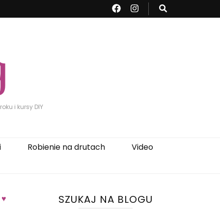
oku i kursy DIY
i
Robienie na drutach
Video
SZUKAJ NA BLOGU
 ♥