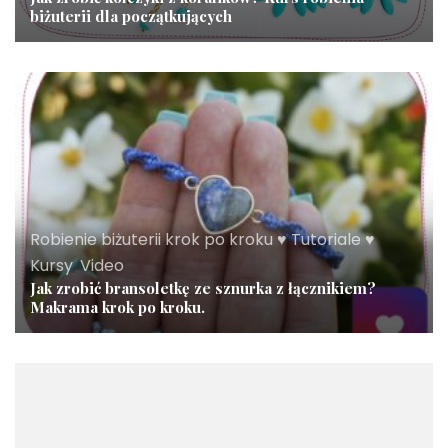
biżuterii dla początkujących
Robienie biżuterii krok po kroku ♥ Tutoriale ♥
Kursy
,
Video
Jak zrobić bransoletkę ze sznurka z łącznikiem?
Makrama krok po kroku.