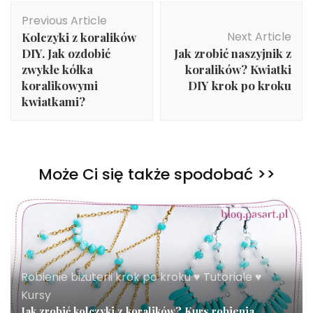
Post
Previous Article
Navigation
Next Article
Kolczyki z koralików
DIY. Jak ozdobić
Jak zrobić naszyjnik z
zwykłe kółka
koralików? Kwiatki
koralikowymi
DIY krok po kroku
kwiatkami?
Może Ci się także spodobać >>
Robienie biżuterii krok po kroku ♥ Tutoriale ♥
Kursy
Jak zrobić kolczyki z koralików? Kurs robienia