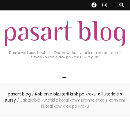
Darmowe kursy biżuterii ⋆ Darmowe kursy robienia na drutach ⋆
Szydełkowanie krok po kroku i kursy DIY
pasart blog
/
Robienie biżuterii krok po kroku ♥ Tutoriale ♥
Kursy
/
Jak zrobić kwiatki z koralików? Bransoletka z kamieni
i koralików krok po kroku