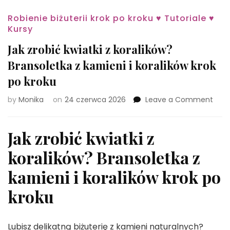
Robienie biżuterii krok po kroku ♥ Tutoriale ♥
Kursy
Jak zrobić kwiatki z koralików?
Bransoletka z kamieni i koralików krok
po kroku
on
by
Monika
on
24 czerwca 2026
Leave a Comment
Jak
zrob
kwiat
Jak zrobić kwiatki z
z
koralików? Bransoletka z
kora
Bran
kamieni i koralików krok po
z
kami
kroku
i
kora
krok
Lubisz delikatną biżuterię z kamieni naturalnych?
po