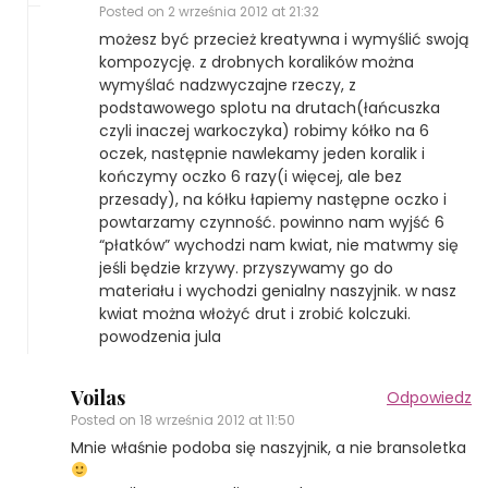
Posted on
2 września 2012 at 21:32
możesz być przecież kreatywna i wymyślić swoją
kompozycję. z drobnych koralików można
wymyślać nadzwyczajne rzeczy, z
podstawowego splotu na drutach(łańcuszka
czyli inaczej warkoczyka) robimy kółko na 6
oczek, następnie nawlekamy jeden koralik i
kończymy oczko 6 razy(i więcej, ale bez
przesady), na kółku łapiemy następne oczko i
powtarzamy czynność. powinno nam wyjść 6
“płatków” wychodzi nam kwiat, nie matwmy się
jeśli będzie krzywy. przyszywamy go do
materiału i wychodzi genialny naszyjnik. w nasz
kwiat można włożyć drut i zrobić kolczuki.
powodzenia jula
Voilas
Odpowiedz
Posted on
18 września 2012 at 11:50
Mnie właśnie podoba się naszyjnik, a nie bransoletka