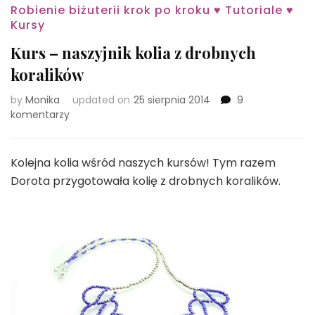
Robienie biżuterii krok po kroku ♥ Tutoriale ♥
Kursy
Kurs – naszyjnik kolia z drobnych
koralików
by
Monika
updated on
25 sierpnia 2014
9
do
komentarzy
Kurs
–
naszyjnik
Kolejna kolia wśród naszych kursów! Tym razem
kolia
Dorota przygotowała kolię z drobnych koralików.
z
drobnych
koralików