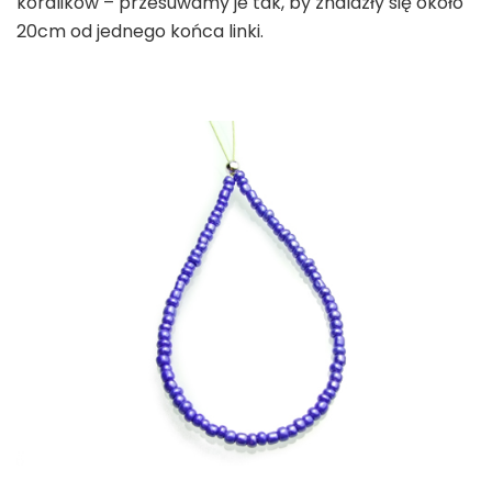
koralików – przesuwamy je tak, by znalazły się około
20cm od jednego końca linki.