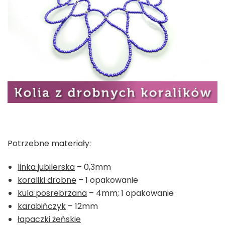
Potrzebne materiały:
linka jubilerska
– 0,3mm
koraliki drobne
– 1 opakowanie
kula posrebrzana
– 4mm; 1 opakowanie
karabińczyk
– 12mm
łapaczki żeńskie