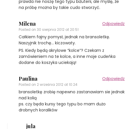
prawda nie noszę tego typu biżuterii, ale myślę, że
na próbę można by takie cudo stworzyć.
Milena
Odpowiedz
Posted on
30 sierpnia 2012 at 20:51
Całkiem fajny pomysł, jednak na bransoletkę.
Naszyjnik trochę… kiczowaty.
PS. Kiedy będą akrylowe “kolce”? Czekam z
zamówieniem na te kolce, a inne moje cudeńka
dodane do koszyka uciekają!
Paulina
Odpowiedz
Posted on
2 września 2012 at 10:24
bransoletkę zrobię napewno zastanawiam sie jednak
nad kolią
ps. czy będa kursy tego typu bo mam dużo
drobnych koralików
jula