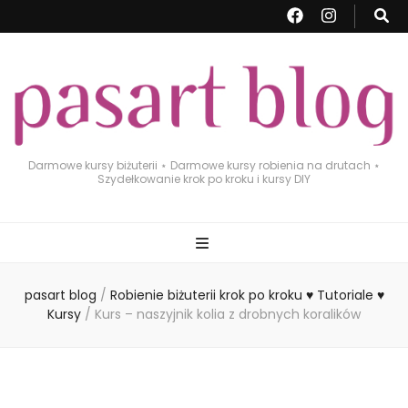
Darmowe kursy biżuterii ⋆ Darmowe kursy robienia na drutach ⋆
Szydełkowanie krok po kroku i kursy DIY
pasart blog
/
Robienie biżuterii krok po kroku ♥ Tutoriale ♥
Kursy
/
Kurs – naszyjnik kolia z drobnych koralików