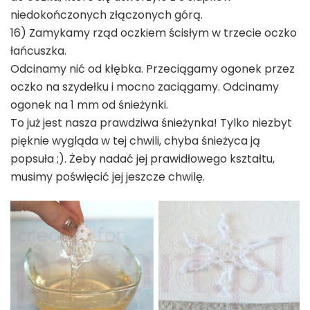
niedokończonych złączonych górą.
16) Zamykamy rząd oczkiem ścisłym w trzecie oczko
łańcuszka.
Odcinamy nić od kłębka. Przeciągamy ogonek przez
oczko na szydełku i mocno zaciągamy. Odcinamy
ogonek na 1 mm od śnieżynki.
To już jest nasza prawdziwa śnieżynka! Tylko niezbyt
pięknie wygląda w tej chwili, chyba śnieżyca ją
popsuła ;). Żeby nadać jej prawidłowego kształtu,
musimy poświęcić jej jeszcze chwilę.