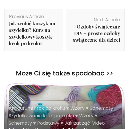
Post
Previous Article
Navigation
Next Article
Jak zrobić koszyk na
Ozdoby świąteczne
szydełku? Kurs na
DIY – proste ozdoby
szydełkowy koszyk
świąteczne dla dzieci
krok po kroku
Może Ci się także spodobać >>
Amigurumi krok po kroku ♥ Wzory ♥ Schematy
,
Szydełkowanie krok po kroku ♥ Wzory ♥
Schematy ♥ Podstawy ♥ Jak zacząć
,
Video