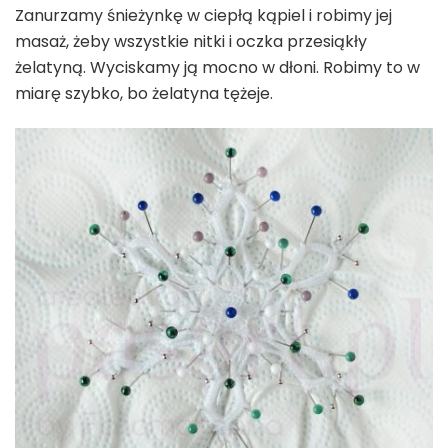
Zanurzamy śnieżynkę w ciepłą kąpiel i robimy jej
masaż, żeby wszystkie nitki i oczka przesiąkły
żelatyną. Wyciskamy ją mocno w dłoni. Robimy to w
miarę szybko, bo żelatyna tężeje.