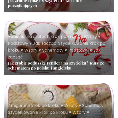
Jak zrobić rybkę na szydełku? Kurs dla
początkujących
Robienie na drutach krok po kroku ♥ Wzory ♥
Podstawy ♥ Jak zacząć
,
Szydełkowanie krok po
kroku ♥ Wzory ♥ Schematy ♥ Podstawy ♥ Jak
zacząć
Jak zrobić poduszkę renifera na szydełku? Kurs ze
schematem po polsku i angielsku.
Amigurumi krok po kroku ♥ Wzory ♥ Schematy
,
Szydełkowanie krok po kroku ♥ Wzory ♥