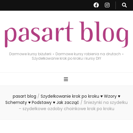
Darmowe kursy biżuterii ⋆ Darmowe kursy robienia na drutach ⋆
Szydełkowanie krok po kroku i kursy DIY
pasart blog
/
Szydełkowanie krok po kroku ♥ Wzory ♥
Schematy ♥ Podstawy ♥ Jak zacząć
/
Śnieżynki na szydełku
– szydełkowe ozdoby choinkowe krok po kroku