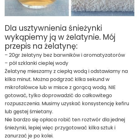
Dla usztywnienia śnieżynki
wykąpiemy ją w żelatynie. Mój
przepis na żelatynę:
– 20gr żelatyny bez barwników i aromatyzatorów
– pół szklanki cieplej wody
Żelatynę mieszamy z ciepłą wodą i odstawiamy na
kilka minut. Można podgrzać kilka sekund w
mikrofalówce lub w misce z gorącą wodą. NIE
gotować, tylko doprowadzić do całkowitego
rozpuszczenia. Musimy uzyskać konsystencję kefiru
lub gęstej śmietany.
Nie bardzo się opłaca robić ten roztwór dla jednej
śnieżynki, lepiej więc przygotować kilka sztuk i
zanurzać je po kolei.