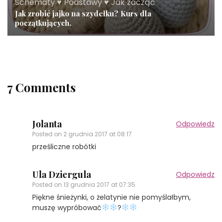
Schematy ♥ Podstawy ♥ Jak zacząć
Jak zrobić jajko na szydełku? Kurs dla
początkujących.
7 Comments
Jolanta
Odpowiedz
Posted on
2 grudnia 2017 at 08:17
prześliczne robótki
Ula Dziergula
Odpowiedz
Posted on
13 grudnia 2017 at 07:35
Piękne śnieżynki, o żelatynie nie pomyślałbym,
muszę wypróbować
?