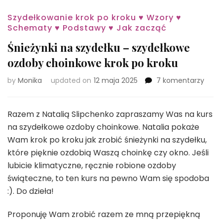
Szydełkowanie krok po kroku ♥ Wzory ♥
Schematy ♥ Podstawy ♥ Jak zacząć
Śnieżynki na szydełku – szydełkowe
ozdoby choinkowe krok po kroku
do
by
Monika
updated on
12 maja 2025
7 komentarzy
Śnież
na
szyd
Razem z Natalią Slipchenko zapraszamy Was na kurs
–
na szydełkowe ozdoby choinkowe. Natalia pokaże
szyd
Wam krok po kroku jak zrobić śnieżynki na szydełku,
ozdo
które pięknie ozdobią Waszą choinkę czy okno. Jeśli
choi
krok
lubicie klimatyczne, ręcznie robione ozdoby
po
świąteczne, to ten kurs na pewno Wam się spodoba
krok
:). Do dzieła!
Proponuję Wam zrobić razem ze mną przepiękną