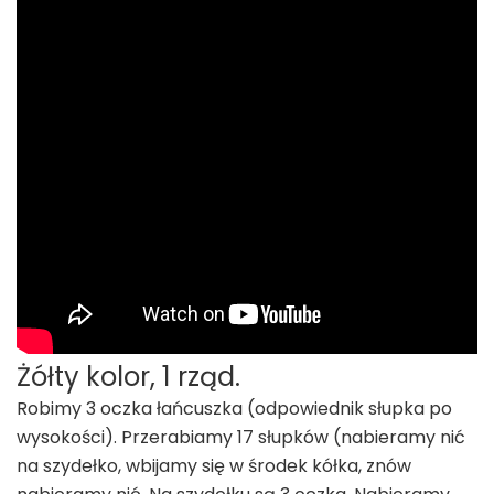
Żółty kolor, 1 rząd.
Robimy 3 oczka łańcuszka (odpowiednik słupka po
wysokości). Przerabiamy 17 słupków (nabieramy nić
na szydełko, wbijamy się w środek kółka, znów