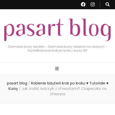
Darmowe kursy biżuterii ⋆ Darmowe kursy robienia na drutach ⋆
Szydełkowanie krok po kroku i kursy DIY
pasart blog
/
Robienie biżuterii krok po kroku ♥ Tutoriale ♥
Kursy
/
Jak zrobić kolczyki z chwostami? Czapeczka na
chwosta