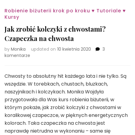
Robienie biżuterii krok po kroku ♥ Tutoriale ♥
Kursy
Jak zrobić kolczyki z chwostami?
Czapeczka na chwosta
by
Monika
updated on
10 kwietnia 2020
3
do
komentarze
Jak
zrobić
kolczyki
Chwosty to absolutny hit każdego lata i nie tylko. Są
z
wszędzie. W torebkach, chustach, bluzkach,
chwostami?
naszyjnikach i kolczykach. Monika Wojdyła
Czapeczka
przygotowała dla Was kurs robienia biżuterii, w
na
chwosta
którym pokaże, jak zrobić kolczyki z chwostami w
koralikowej czapeczce, w pięknych energetycznych
kolorach. Taka czapeczka na chwosta jest
naprawdę nietrudna w wykonaniu – same się