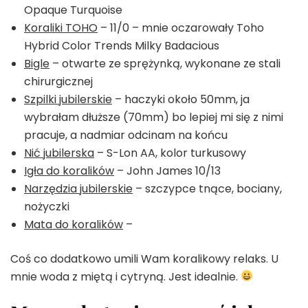
Opaque Turquoise
Koraliki TOHO
– 11/0 – mnie oczarowały Toho
Hybrid Color Trends Milky Badacious
Bigle
– otwarte ze sprężynką, wykonane ze stali
chirurgicznej
Szpilki jubilerskie
– haczyki około 50mm, ja
wybrałam dłuższe (70mm) bo lepiej mi się z nimi
pracuje, a nadmiar odcinam na końcu
Nić jubilerska
– S-Lon AA, kolor turkusowy
Igła do koralików
– John James 10/13
Narzędzia jubilerskie
– szczypce tnące, bociany,
nożyczki
Mata do koralików
–
Coś co dodatkowo umili Wam koralikowy relaks. U
mnie woda z miętą i cytryną. Jest idealnie.