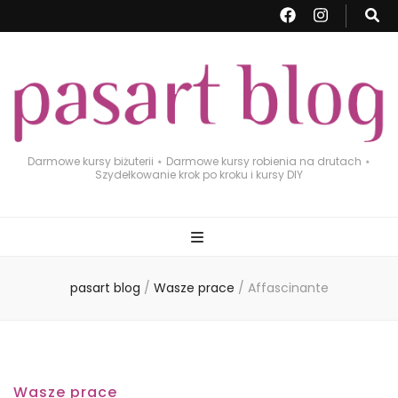
Darmowe kursy biżuterii ⋆ Darmowe kursy robienia na drutach ⋆
Szydełkowanie krok po kroku i kursy DIY
pasart blog
/
Wasze prace
/
Affascinante
Wasze prace