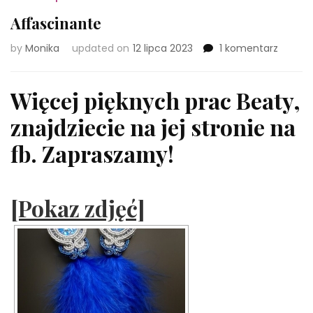
Affascinante
do
by
Monika
updated on
12 lipca 2023
1 komentarz
Affasc
Więcej pięknych prac Beaty,
znajdziecie na jej stronie na
fb. Zapraszamy!
[Pokaz zdjęć]