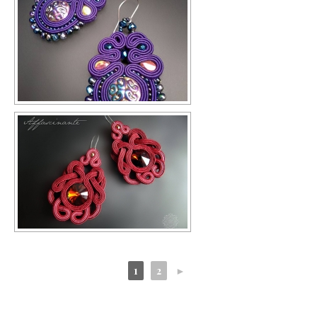
1
2
►