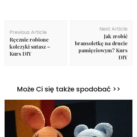
Post
Next Article
Navigation
Previous Article
Jak zrobić
Ręcznie robione
bransoletkę na drucie
kolczyki sutasz –
pamięciowym? Kurs
Kurs DIY
DIY
Może Ci się także spodobać >>