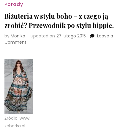
Porady
Biżuteria w stylu boho – z czego ją
zrobić? Przewodnik po stylu hippie.
by
Monika
updated on
27 lutego 2015
Leave a
on
Comment
Biżuteria
w
stylu
boho
–
z
czego
ją
zrobić?
Przewodnik
po
stylu
Źródło: www.
hippie.
zeberka.pl