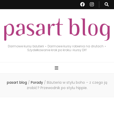
Darmowe kursy biżuterii ⋆ Darmowe kursy robienia na drutach ⋆
Szydełkowanie krok po kroku i kursy DIY
pasart blog
/
Porady
/
Biżuteria w stylu boho – z czego ją
zrobić? Przewodnik po stylu hippie.