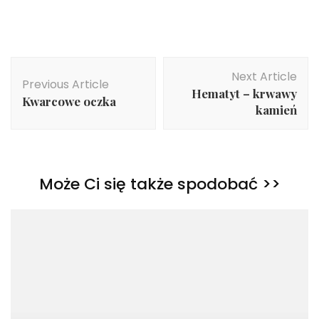
Post
Next Article
Navigation
Previous Article
Hematyt – krwawy
Kwarcowe oczka
kamień
Może Ci się także spodobać >>