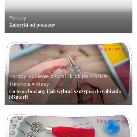
Porady
Kolczyki od podstaw
Porady
,
Robienie biżuterii krok po kroku ♥
Tutoriale ♥ Kursy
Co to są bociany i jak wybrać szczypce do robienia
biżuterii