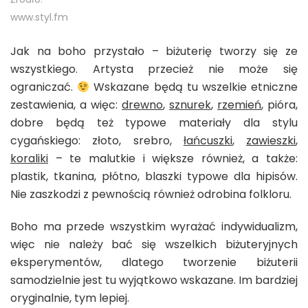
www.styl.fm
Jak na boho przystało – biżuterię tworzy się ze
wszystkiego. Artysta przecież nie może się
ograniczać.
Wskazane będą tu wszelkie etniczne
zestawienia, a więc:
drewno
,
sznurek
,
rzemień
, pióra,
dobre będą też typowe materiały dla stylu
cygańskiego: złoto, srebro,
łańcuszki
,
zawieszki
,
koraliki
– te malutkie i większe również, a także:
plastik, tkanina, płótno, blaszki typowe dla hipisów.
Nie zaszkodzi z pewnością również odrobina folkloru.
Boho ma przede wszystkim wyrażać indywidualizm,
więc nie należy bać się wszelkich biżuteryjnych
eksperymentów, dlatego tworzenie biżuterii
samodzielnie jest tu wyjątkowo wskazane. Im bardziej
oryginalnie, tym lepiej.