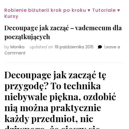
Robienie biżuterii krok po kroku ♥ Tutoriale ♥
Kursy
Decoupage jak zacząć – vademecum dla
początkujących
by
Monika
updated on
19 października 2015
Leave a
on
Comment
Decoupage
jak
zacząć
Decoupage jak zacząć tę
–
przygodę? To technika
vademecum
dla
niebywale piękna, ozdobić
początkujących
nią można praktycznie
każdy przedmiot, nic