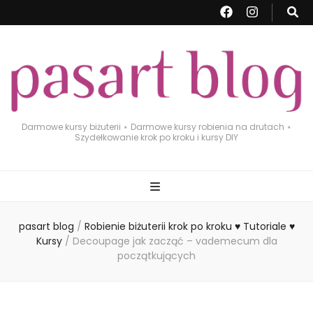
Darmowe kursy biżuterii ⋆ Darmowe kursy robienia na drutach ⋆
Szydełkowanie krok po kroku i kursy DIY
pasart blog
/
Robienie biżuterii krok po kroku ♥ Tutoriale ♥
Kursy
/
Decoupage jak zacząć – vademecum dla
początkujących