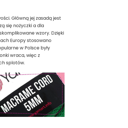
ci. Główną jej zasadą jest
ą się nożyczki a dla
 skomplikowane wzory. Dzięki
enach Europy stosowano
pularne w Polsce były
onki wraca, więc z
ch splotów.