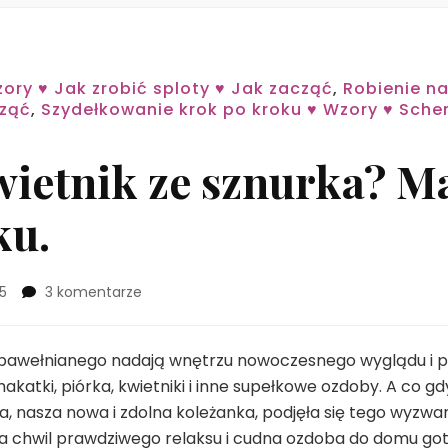
ory ♥ Jak zrobić sploty ♥ Jak zacząć
,
Robienie na
cząć
,
Szydełkowanie krok po kroku ♥ Wzory ♥ Sch
kwietnik ze sznurka? 
ku.
do
5
3 komentarze
Jak
zrobić
kwietnik
wełnianego nadają wnętrzu nowoczesnego wyglądu i prz
ze
makatki, piórka, kwietniki i inne supełkowe ozdoby. A co 
sznurka?
a, nasza nowa i zdolna koleżanka, podjęła się tego wyzwa
Makrama
a chwil prawdziwego relaksu i cudna ozdoba do domu goto
krok