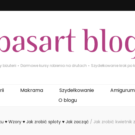
biżuterii ⋆ Darmowe kursy robienia na drutach ⋆ Szydełkowanie krok po kr
ii
Makrama
Szydełkowanie
Amigurum
O blogu
u ♥ Wzory ♥ Jak zrobić sploty ♥ Jak zacząć
/
Jak zrobić kwietnik