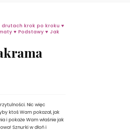
 drutach krok po kroku ♥
ematy ♥ Podstawy ♥ Jak
Makrama
ytulności. Nic więc
gdyby ktoś Wam pokazał, jak
nia i pokaże Wam właśnie jak
wa! Sznurki w dłoń i