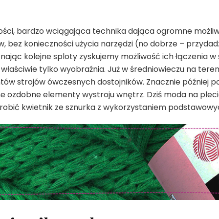
po
kroku.
ści, bardzo wciągająca technika dająca ogromne możliwoś
 bez konieczności użycia narzędzi (no dobrze – przydadz
nając kolejne sploty zyskujemy możliwość ich łączenia w
 właściwie tylko wyobraźnia. Już w średniowieczu na ter
w strojów ówczesnych dostojników. Znacznie później po
ne ozdobne elementy wystroju wnętrz. Dziś moda na pleci
robić kwietnik ze sznurka z wykorzystaniem podstawowy