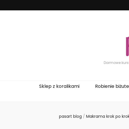
Darmowe kursy 
Sklep z koralikami
Robienie biżuter
pasart blog
/
Makrama krok po krok