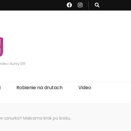
oku i kursy DIY
i
Robienie na drutach
Video
 ze sznurka? Makrama krok po kroku.