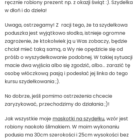
ręcznie robiony prezent np. z okazji świąt :). Szydełka
w dłoń i do dzieła!
Uwaga, ostrzegamy! Z racji tego, że ta szydełkowa
poduszka jest wyjątkowo słodka, istnieje ogromne
zagrożenie, że ktokolwiek ją u Was zobaczy, będzie
chciał mieć taką samą, a Wy nie opędzicie się od
próśb o wyszydełkowanie podobnej. W takiej sytuacji
macie dwa wyjścia albo się zgodzić, albo… zarazić tę
osobę włóczkową pasją i podesłać jej linka do tego
kursu szydełkowania ;).
No dobrze, jeśli pomimo ostrzeżenia chcecie
zaryzykować, przechodzimy do działania ;)!
Jak wszystkie moje
maskotki na szydełku
, wzór jest
robiony naokoło ślimakiem. W moim wykonaniu
podusia ma 30cm szerokości i 25cm wysokości bez