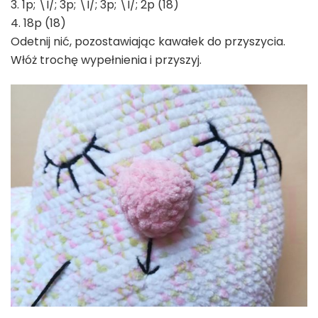
3. 1p; \I/; 3p; \I/; 3p; \I/; 2p (18)
4. 18p (18)
Odetnij nić, pozostawiając kawałek do przyszycia.
Włóż trochę wypełnienia i przyszyj.