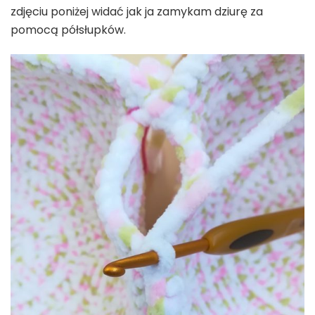
zdjęciu poniżej widać jak ja zamykam dziurę za
pomocą półsłupków.