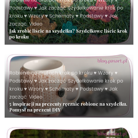
Podstawy ♥ Jak zacząć
,
Szydełkowanie krok po
kroku ♥ Wzory ♥ Schematy ♥ Podstawy ♥ Jak
zacząć
,
Video
Jak zrobić liście na szydełku? Szydełkowe liście krok
po kroku
Robienie na drutach krok po kroku ♥ Wzory ♥
Podstawy ♥ Jak zacząć
,
Szydełkowanie krok po
kroku ♥ Wzory ♥ Schematy ♥ Podstawy ♥ Jak
zacząć
,
Video
5 inspiracji na prezenty ręcznie robione na szydełku.
Pomysł na prezent DIY