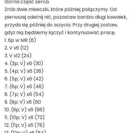
Górna część serca.
Zrób dwie miseczki, które później połączymy. Od
pierwszej odetnij nić, pozostaw bardzo długi kawałek,
przyda się później do zszycia. Przy drugiej zostaw,
gdyż nią będziemy łączyć i kontynuować pracę.
1. 6p w MR (6)
2. V x6 (12)
3. V x12 (24)
4. (3p; V) x6 (30)
5. (4p; V) x6 (36)
6. (5p; V) x6 (42)
7. (6p; V) x6 (48)
8. (7p; V) x6 (54)
9. (8p; V) x6 (60
10. (9p; V) x6 (66)
11. (10p; V) x6 (72)
12. (11p; V) x6 (78)
13. (12p; V) x6 (84)