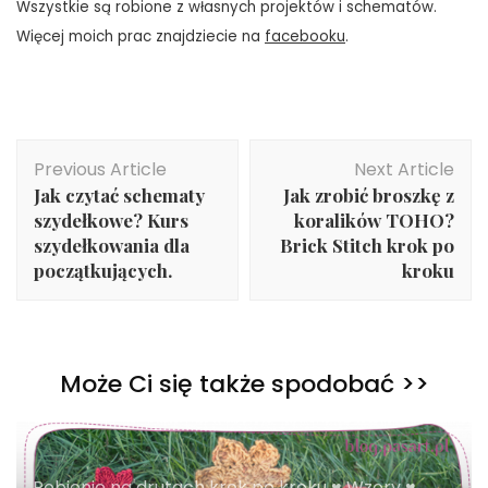
Wszystkie są robione z własnych projektów i schematów.
Więcej moich prac znajdziecie na
facebooku
.
Post
Previous Article
Next Article
Navigation
Jak czytać schematy
Jak zrobić broszkę z
szydełkowe? Kurs
koralików TOHO?
szydełkowania dla
Brick Stitch krok po
początkujących.
kroku
Może Ci się także spodobać >>
Robienie na drutach krok po kroku ♥ Wzory ♥