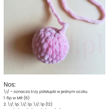
Nos:
\I/ – oznacza trzy półsłupki w jednym oczku
1. 6p w MR (6)
2. \I/; 1p; \I/; 1p; \I/; 1p (12)