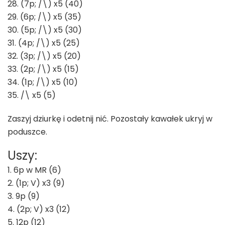
28. (7p; /\) x5 (40)
29. (6p; /\) x5 (35)
30. (5p; /\) x5 (30)
31. (4p; /\) x5 (25)
32. (3p; /\) x5 (20)
33. (2p; /\) x5 (15)
34. (1p; /\) x5 (10)
35. /\ x5 (5)
Zaszyj dziurkę i odetnij nić. Pozostały kawałek ukryj w
poduszce.
Uszy:
1. 6p w MR (6)
2. (1p; V) x3 (9)
3. 9p (9)
4. (2p; V) x3 (12)
5. 12p (12)