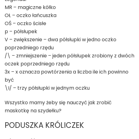
MR – magiczne kółko
OŁ – oczko łańcuszka
OŚ – oczko ścisłe
p – półsłupek
V – zwiększenie – dwa półsłupki w jedno oczko
poprzedniego rzędu
/\ – zmniejszenie – jeden półsłupek zrobiony z dwóch
oczek poprzedniego rzędu
3x – x oznacza powtórzenia a liczba ile ich powinno
być
\I/ – trzy półsłupki w jednym oczku
Wszystko mamy żeby się nauczyć jak zrobić
maskotkę na szydełku?
PODUSZKA KRÓLICZEK