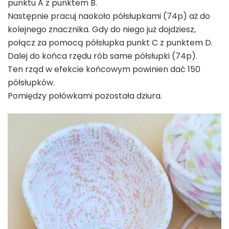
punktu A z punktem B.
Następnie pracuj naokoło półsłupkami (74p) aż do
kolejnego znacznika. Gdy do niego już dojdziesz,
połącz za pomocą półsłupka punkt C z punktem D.
Dalej do końca rzędu rób same półsłupki (74p).
Ten rząd w efekcie końcowym powinien dać 150
półsłupków.
Pomiędzy połówkami pozostała dziura.