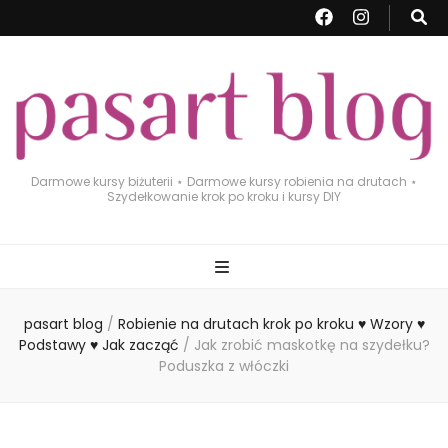
Darmowe kursy biżuterii ⋆ Darmowe kursy robienia na drutach ⋆
Szydełkowanie krok po kroku i kursy DIY
pasart blog
/
Robienie na drutach krok po kroku ♥ Wzory ♥
Podstawy ♥ Jak zacząć
/
Jak zrobić maskotkę na szydełku?
Poduszka z włóczki