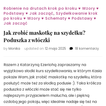
Robienie na drutach krok po kroku ♥ Wzory ♥
Podstawy ♥ Jak zacząć
,
Szydełkowanie krok
po kroku ♥ Wzory ♥ Schematy ♥ Podstawy ♥
Jak zacząć
Jak zrobić maskotkę na szydełku?
Poduszka z włóczki
do
by
Monika
updated on
12 maja 2025
18 komentarzy
Jak
zrob
mas
Razem z Katarzyną Ezeriohą zapraszamy na
na
wyjątkowo słodki kurs szydełkowania, w którym Kasia
szyd
pokaże Wam, jak zrobić maskotkę na szydełku, która
Pod
posłużyć może też za słodką podusie :). Taka królicza
z
włóc
poduszka z włóczki może stać się nie tylko
najlepszym przyjacielem malucha, ale i piękną
ozdobą jego pokoju, więc idealnie nadaje się też na