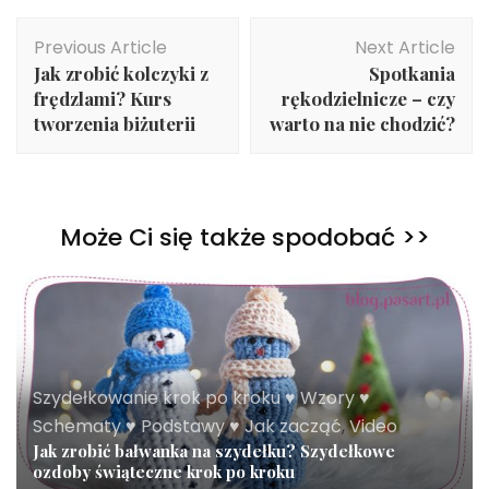
Post
Previous Article
Next Article
Navigation
Jak zrobić kolczyki z
Spotkania
frędzlami? Kurs
rękodzielnicze – czy
tworzenia biżuterii
warto na nie chodzić?
Może Ci się także spodobać >>
Szydełkowanie krok po kroku ♥ Wzory ♥
Schematy ♥ Podstawy ♥ Jak zacząć
,
Video
Jak zrobić bałwanka na szydełku? Szydełkowe
ozdoby świąteczne krok po kroku