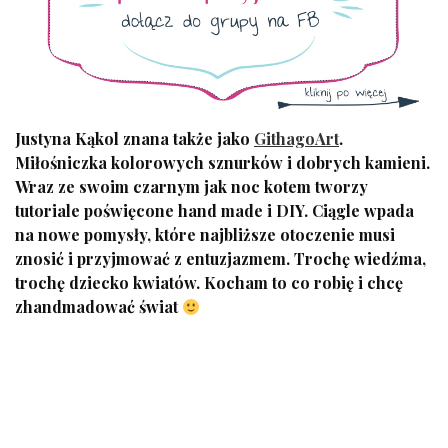
Justyna Kąkol znana także jako
GithagoArt
.
Miłośniczka kolorowych sznurków i dobrych kamieni.
Wraz ze swoim czarnym jak noc kotem tworzy
tutoriale poświęcone hand made i DIY. Ciągle wpada
na nowe pomysły, które najbliższe otoczenie musi
znosić i przyjmować z entuzjazmem. Trochę wiedźma,
trochę dziecko kwiatów. Kocham to co robię i chcę
zhandmadować świat