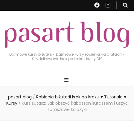
Darmowe kursy biżuterii ⋆ Darmowe kursy robienia na drutach ⋆
Szydełkowanie krok po kroku i kursy DIY
pasart blog
/
Robienie biżuterii krok po kroku ♥ Tutoriale ♥
Kursy
/
Kurs sutasz: Jak obszyć kaboszon sutaszem i uszyć
sutaszowe kolczyki