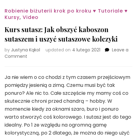
Robienie biżuterii krok po kroku ♥ Tutoriale ♥
Kursy
,
Video
Kurs sutasz: Jak obszyć kaboszon
sutaszem i uszyć sutaszowe kolczyki
by
Justyna Kąkol
updated on
4 lutego 2021
Leave a
on
Comment
Kurs
sutasz:
Jak
Ja nie wiem o co chodzi z tym czasem przejściowym
obszyć
pomiędzy jesienią a zimą. Czemu musi być tak
kaboszon
ponuro? Ale nic to. Całe szczęście my mamy coś co
sutaszem
skutecznie chroni przed chandrą – hobby. W
i
uszyć
momencie kiedy za oknami szaro, buro i ponuro
sutaszowe
warto stworzyć coś kolorowego. I sutasz jest do tego
kolczyki
idealny. Po 1 ze względu na ogromną gamę
kolorystyczną, po 2 dlatego, że można do niego użyć