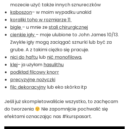
mozecie użyć także innych sznureczków
kaboszon
– w moim wypadku unakid
koraliki toho w rozmiarze 11
bigle
– u mnie ze
stali chirurgicznej
cienkie igły
– moje ulubione to John James 10/13.
Zwykłe igły mogą zaciągać sznurki lub być za
grube. A z takimi ciężko się pracuje.
nici do haftu
lub
nić monofilowa
,
klej
– ja użyłam
hasulithu
podkład filcowy knorr
precyzyjne nożyczki
filc dekoracyjny
lub eko skórka itp
Jeśli już skompletowaliście wszystko, to zachęcam
do tworzenia
Nie zapomnijcie pochwalić się
efektami oznaczając nas #kurspasart.