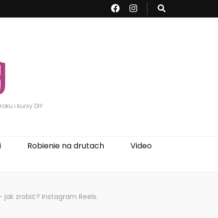
oku i kursy DIY
i
Robienie na drutach
Video
 – jak zrobić? Instagram Reels.