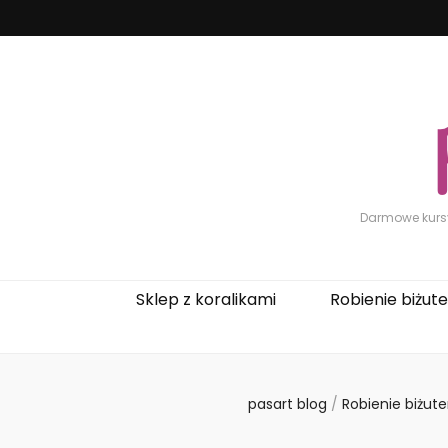
Darmowe kursy 
Sklep z koralikami
Robienie biżuter
pasart blog
/
Robienie biżuter