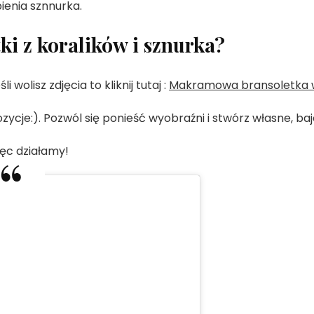
ienia sznnurka.
ki z koralików i sznurka?
i wolisz zdjęcia to kliknij tutaj :
Makramowa bransoletka w 
ozycje:). Pozwól się ponieść wyobraźni i stwórz własne, ba
ięc działamy!