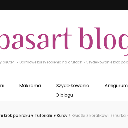
biżuterii ⋆ Darmowe kursy robienia na drutach ⋆ Szydełkowanie krok po kr
ii
Makrama
Szydełkowanie
Amigurum
O blogu
ii krok po kroku ♥ Tutoriale ♥ Kursy
/
Kwiatki z koralików i sznurka