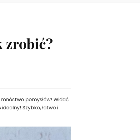
k zrobić?
ch mnóstwo pomysłów! Widać
 idealny! Szybko, łatwo i