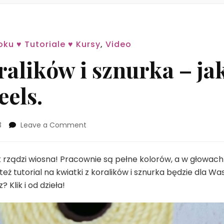
oku ♥ Tutoriale ♥ Kursy
,
Video
ralików i sznurka – ja
els.
on
3
Leave a Comment
Kwiatki
z
koralików
 rządzi wiosna! Pracownie są pełne kolorów, a w głowa
i
 tutorial na kwiatki z koralików i sznurka będzie dla Was
sznurka
? Klik i od dzieła!
–
jak
zrobić?
Instagram