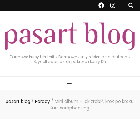
Darmowe kursy biżuterii ⋆ Darmowe kursy robienia na drutach ⋆
Szydełkowanie krok po kroku i kursy DIY
pasart blog
/
Porady
/
Mini album – jak zrobić krok po kroku.
Kurs scrapbooking.