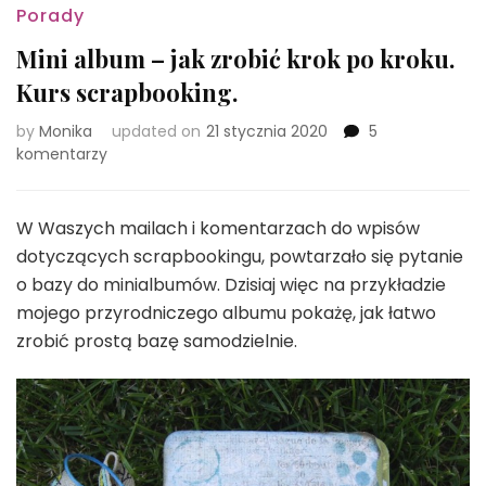
Porady
Mini album – jak zrobić krok po kroku.
Kurs scrapbooking.
by
Monika
updated on
21 stycznia 2020
5
do
komentarzy
Mini
album
–
W Waszych mailach i komentarzach do wpisów
jak
dotyczących scrapbookingu, powtarzało się pytanie
zrobić
o bazy do minialbumów. Dzisiaj więc na przykładzie
krok
mojego przyrodniczego albumu pokażę, jak łatwo
po
kroku.
zrobić prostą bazę samodzielnie.
Kurs
scrapbooking.