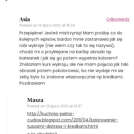
Asia
Odpowiedz
Posted on
12 lipca 2012 at 18:24
Przepiękne! Jesteś mistrzynią! Mam prośbę co do
kolejnych wpisów, bardzo mnie zastanawia jak się
robi wykroje (nie wiem czy tak to się nazywa),
chodzi mi o przyklejane na kartkę obrazki np.
bałwanek i jak się go potem wypełnia kolorem?
Znalazłam kurs wykroju, ale nie mam pojęcia jak taki
obrazek potem pokolorowac, bo nie wydaje mi sie
zeby było to zrobione własnoręcznie np kredkami..
Pozdrawiam
Masza
Posted on
13 lipca 2012 at 13:37
http://kuchnia-pelna-
cudow.blogspot.com/2011/04/kolorowanie-
tuszami-distress-i-kredkami.html
o to chodziło?