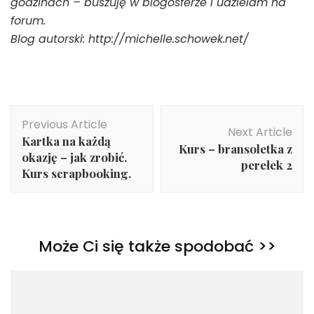
godzinach – buszuję w blogosferze i udzielam na
forum.
Blog autorski: http://michelle.schowek.net/
Post
Previous Article
Navigation
Next Article
Kartka na każdą
Kurs – bransoletka z
okazję – jak zrobić.
perełek 2
Kurs scrapbooking.
Może Ci się także spodobać >>