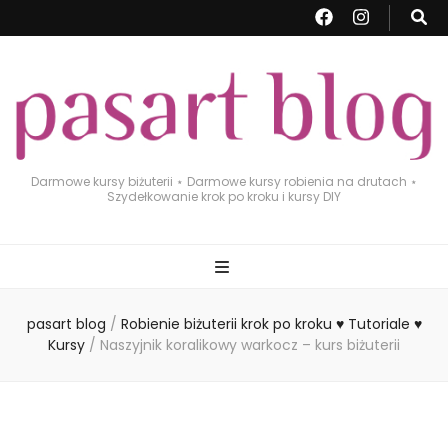
Darmowe kursy biżuterii ⋆ Darmowe kursy robienia na drutach ⋆
Szydełkowanie krok po kroku i kursy DIY
pasart blog
/
Robienie biżuterii krok po kroku ♥ Tutoriale ♥
Kursy
/
Naszyjnik koralikowy warkocz – kurs biżuterii