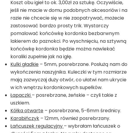
Koszt obu igieł to ok. 3,00zł za sztukę. Oczywiście,
jeśli nie macie w domu podobnych akcesoriów i na
razie nie chcecie się w nie zaopatrywać, możecie
zastosować bardzo prosty trik. Wystarczy
pomalować końcówkę kordonka bezbarwnym
lakierem do paznokci. Po wyschnięciu, na sztywną
końcówkę kordonka będzie można nawlekać
koraliki zupełnie jak na igłę.
Kulki gładkie
– 5mm, posrebrzane. Posłużą nam do
wykończenia naszyjnika. Kuleczki w tym rozmiarze
mają zazwyczaj duży otwór, co ułatwi nam ukrycie
w ich wnętrzu kordonkowych supełków.
Łapaczki
– posrebrzane, żeńskie – czyli takie z
uszkiem.
Kółka otwarte
– posrebrzane, 5-6mm średnicy.
Karabińczyk
– 12mm, również posrebrzany.
Łańcuszek regulacyjny
– wybrałam łańcuszek o