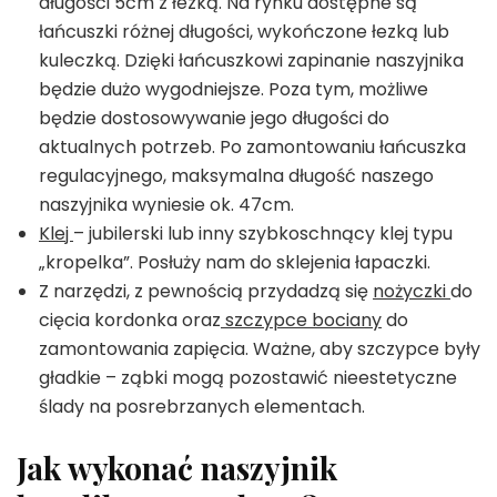
długości 5cm z łezką. Na rynku dostępne są
łańcuszki różnej długości, wykończone łezką lub
kuleczką. Dzięki łańcuszkowi zapinanie naszyjnika
będzie dużo wygodniejsze. Poza tym, możliwe
będzie dostosowywanie jego długości do
aktualnych potrzeb. Po zamontowaniu łańcuszka
regulacyjnego, maksymalna długość naszego
naszyjnika wyniesie ok. 47cm.
Klej
– jubilerski lub inny szybkoschnący klej typu
„kropelka”. Posłuży nam do sklejenia łapaczki.
Z narzędzi, z pewnością przydadzą się
nożyczki
do
cięcia kordonka oraz
szczypce bociany
do
zamontowania zapięcia. Ważne, aby szczypce były
gładkie – ząbki mogą pozostawić nieestetyczne
ślady na posrebrzanych elementach.
Jak wykonać naszyjnik