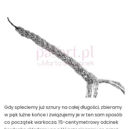
Gdy spleciemy już sznury na całej długości, zbieramy
w pęk luźne końce i związujemy je w ten sam sposób
co początek warkocza. 15-centymetrowy odcinek