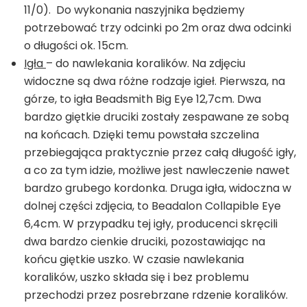
11/0). Do wykonania naszyjnika będziemy
potrzebować trzy odcinki po 2m oraz dwa odcinki
o długości ok. 15cm.
Igła
– do nawlekania koralików. Na zdjęciu
widoczne są dwa różne rodzaje igieł. Pierwsza, na
górze, to igła Beadsmith Big Eye 12,7cm. Dwa
bardzo giętkie druciki zostały zespawane ze sobą
na końcach. Dzięki temu powstała szczelina
przebiegająca praktycznie przez całą długość igły,
a co za tym idzie, możliwe jest nawleczenie nawet
bardzo grubego kordonka. Druga igła, widoczna w
dolnej części zdjęcia, to Beadalon Collapible Eye
6,4cm. W przypadku tej igły, producenci skręcili
dwa bardzo cienkie druciki, pozostawiając na
końcu giętkie uszko. W czasie nawlekania
koralików, uszko składa się i bez problemu
przechodzi przez posrebrzane rdzenie koralików.