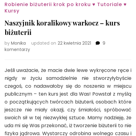
Robienie biżuterii krok po kroku ♥ Tutoriale ♥
Kursy
Naszyjnik koralikowy warkocz – kurs
biżuterii
by
Monika
updated on
22 kwietnia 2021
9
do
komentarzy
Naszyjnik
koralikowy
warkocz
Jeśli uważacie, że macie dwie lewe wykręcone ręce i
–
nigdy w życiu samodzielnie nie stworzyłybyście
kurs
czegoś, co nadawałoby się do noszenia w miejscu
biżuterii
publicznym – ten kurs jest dla Was! Powstał z myślą
o początkujących twórcach biżuterii, osobach które
jeszcze nie miały okazji, czy śmiałości, spróbować
swoich sił w tej niezwykłej sztuce. Mamy nadzieję, że
uda mi się Was przekonać, iż tworzenie biżuterii to nie
fizyka jądrowa. Wystarczy odrobina wolnego czasu i