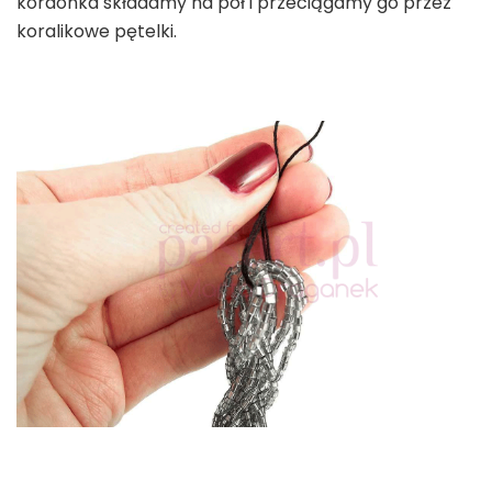
kordonka składamy na pół i przeciągamy go przez
koralikowe pętelki.