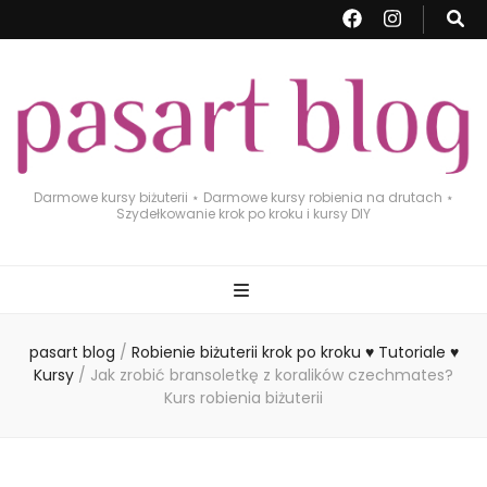
Darmowe kursy biżuterii ⋆ Darmowe kursy robienia na drutach ⋆
Szydełkowanie krok po kroku i kursy DIY
pasart blog
/
Robienie biżuterii krok po kroku ♥ Tutoriale ♥
Kursy
/
Jak zrobić bransoletkę z koralików czechmates?
Kurs robienia biżuterii