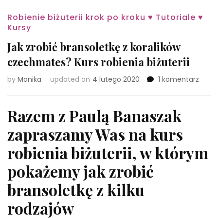
Robienie biżuterii krok po kroku ♥ Tutoriale ♥
Kursy
Jak zrobić bransoletkę z koralików
czechmates? Kurs robienia biżuterii
do
by
Monika
updated on
4 lutego 2020
1 komentarz
Jak
zrobi
brans
Razem z Paulą Banaszak
z
zapraszamy Was na kurs
koral
czec
robienia biżuterii, w którym
Kurs
robie
pokażemy jak zrobić
biżute
bransoletkę z kilku
rodzajów