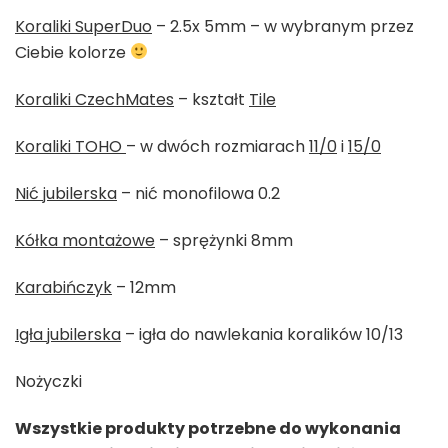
Koraliki SuperDuo
– 2.5x 5mm – w wybranym przez
Ciebie kolorze
Koraliki CzechMates
– kształt
Tile
Koraliki TOHO
– w dwóch rozmiarach
11/0
i
15/0
Nić jubilerska
– nić monofilowa 0.2
Kółka montażowe
– sprężynki 8mm
Karabińczyk
– 12mm
Igła jubilerska
– igła do nawlekania koralików 10/13
Nożyczki
Wszystkie produkty potrzebne do wykonania