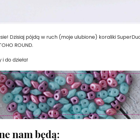
sie! Dzisiaj pójdą w ruch (moje ulubione) koraliki SuperDu
i TOHO ROUND.
i do dzieła!
ne nam będą: