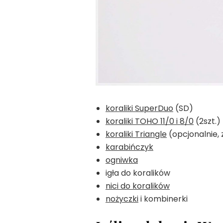
koraliki SuperDuo
(SD)
koraliki TOHO 11/0 i 8/0
(2szt.)
koraliki Triangle
(opcjonalnie,
karabińczyk
ogniwka
igła do koralików
nici do koralików
nożyczki
i kombinerki