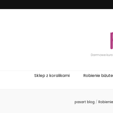
Darmowe kursy 
Sklep z koralikami
Robienie biżuter
pasart blog
/
Robienie