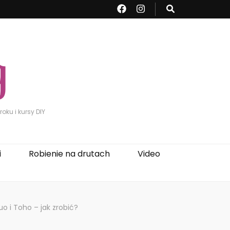
oku i kursy DIY
i
Robienie na drutach
Video
o i Toho – jak zrobić?