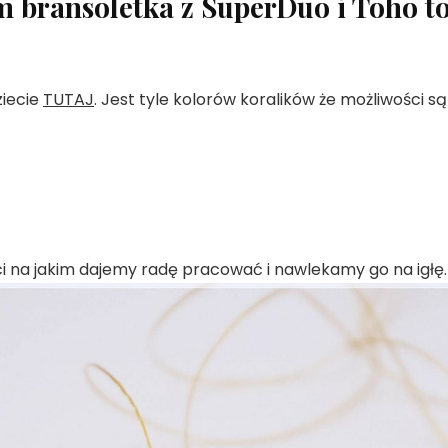
m bransoletka z SuperDuo i Toho t
ziecie
TUTAJ
. Jest tyle kolorów koralików że możliwości 
i na jakim dajemy radę pracować i nawlekamy go na igłę.