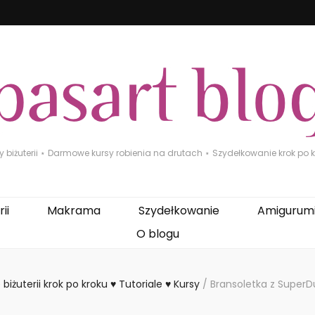
biżuterii ⋆ Darmowe kursy robienia na drutach ⋆ Szydełkowanie krok po kr
ii
Makrama
Szydełkowanie
Amigurum
O blogu
 biżuterii krok po kroku ♥ Tutoriale ♥ Kursy
/
Bransoletka z SuperDu