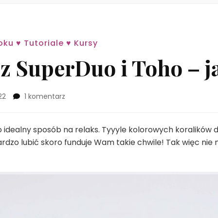
oku ♥ Tutoriale ♥ Kursy
z SuperDuo i Toho – j
do
22
1 komentarz
Bransoletka
z
SuperDuo
 idealny sposób na relaks. Tyyyle kolorowych koralików d
i
rdzo lubić skoro funduje Wam takie chwile! Tak więc nie 
Toho
–
jak
zrobić?