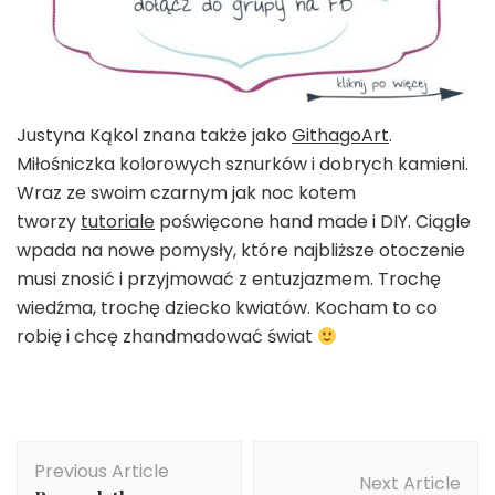
Justyna Kąkol znana także jako
GithagoArt
.
Miłośniczka kolorowych sznurków i dobrych kamieni.
Wraz ze swoim czarnym jak noc kotem
tworzy
tutoriale
poświęcone hand made i DIY. Ciągle
wpada na nowe pomysły, które najbliższe otoczenie
musi znosić i przyjmować z entuzjazmem. Trochę
wiedźma, trochę dziecko kwiatów. Kocham to co
robię i chcę zhandmadować świat
Post
Previous Article
Navigation
Next Article