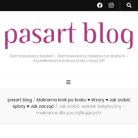
Darmowe kursy biżuterii ⋆ Darmowe kursy robienia na drutach ⋆
Szydełkowanie krok po kroku i kursy DIY
pasart blog
/
Makrama krok po kroku ♥ Wzory ♥ Jak zrobić
sploty ♥ Jak zacząć
/
Jak zrobić wianek świąteczny –
makrama dla początkujących.