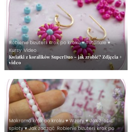
Robienie biżuterii krok po kroku ♥ Tutoriale ♥
Kursy
,
Video
Kwiatki z koralików SuperDuo – jak zrobić? Zdjęcia +
video
Makrama krok po kroku ♥ Wzory ♥ Jak zrobić
sploty ♥ Jak zacząć
,
Robienie biżuterii krok po