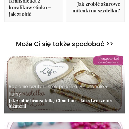
Bransoletka z
Jak zrobić ażurowe
koralików Ginko –
mitenki na szydełku?
jak zrobić
Może Ci się także spodobać >>
Robienie biżuterii krok po kroku ♥ Tutoriale ♥
Kursy
Jak zrobić bransoletkę Chan Luu – kurs tworzenia
biżuterii