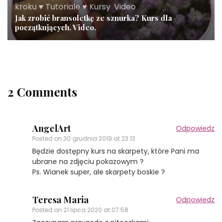
kroku ♥ Tutoriale ♥ Kursy
,
Video
Jak zrobić bransoletkę ze sznurka? Kurs dla
początkujących. Video.
2 Comments
AngelArt
Odpowiedz
Posted on
30 grudnia 2019 at 23:13
Będzie dostępny kurs na skarpety, które Pani ma
ubrane na zdjęciu pokazowym ?
Ps. Wianek super, ale skarpety boskie ?
Teresa Maria
Odpowiedz
Posted on
21 lipca 2020 at 07:58