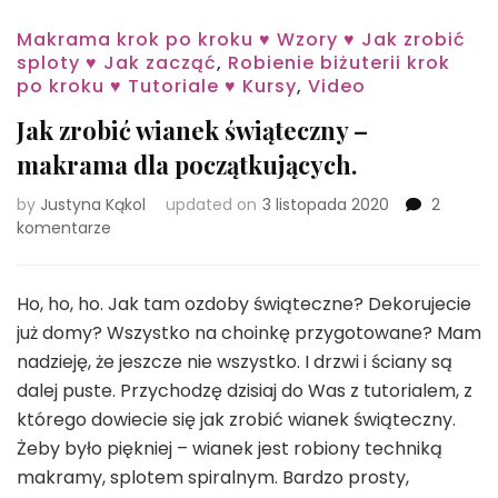
Makrama krok po kroku ♥ Wzory ♥ Jak zrobić
sploty ♥ Jak zacząć
,
Robienie biżuterii krok
po kroku ♥ Tutoriale ♥ Kursy
,
Video
Jak zrobić wianek świąteczny –
makrama dla początkujących.
by
Justyna Kąkol
updated on
3 listopada 2020
2
do
komentarze
Jak
zrobić
wianek
Ho, ho, ho. Jak tam ozdoby świąteczne? Dekorujecie
świąteczny
już domy? Wszystko na choinkę przygotowane? Mam
–
nadzieję, że jeszcze nie wszystko. I drzwi i ściany są
makrama
dalej puste. Przychodzę dzisiaj do Was z tutorialem, z
dla
początkujących.
którego dowiecie się jak zrobić wianek świąteczny.
Żeby było piękniej – wianek jest robiony techniką
makramy, splotem spiralnym. Bardzo prosty,