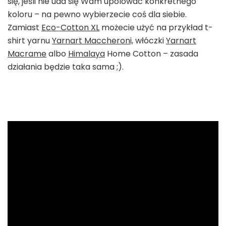
się, jeśli nie uda się Wam upolować konkretnego
koloru – na pewno wybierzecie coś dla siebie.
Zamiast
Eco-Cotton XL
możecie użyć na przykład t-
shirt yarnu
Yarnart Maccheroni,
włóczki
Yarnart
Macrame
albo
Himalaya
Home Cotton – zasada
działania będzie taka sama ;).