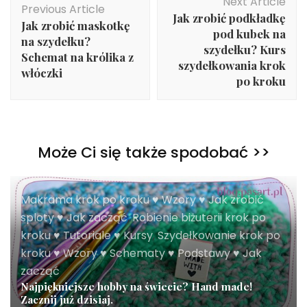
Next Article
Navigation
Previous Article
Jak zrobić podkładkę
Jak zrobić maskotkę
pod kubek na
na szydełku?
szydełku? Kurs
Schemat na królika z
szydełkowania krok
włóczki
po kroku
Może Ci się także spodobać >>
Makrama krok po kroku ♥ Wzory ♥ Jak zrobić
sploty ♥ Jak zacząć
,
Robienie biżuterii krok po
kroku ♥ Tutoriale ♥ Kursy
,
Szydełkowanie krok po
kroku ♥ Wzory ♥ Schematy ♥ Podstawy ♥ Jak
zacząć
Najpiękniejsze hobby na świecie? Hand made!
Zacznij już dzisiaj.