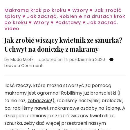
Makrama krok po kroku ♥ Wzory ♥ Jak zrobić
sploty ♥ Jak zacząć
,
Robienie na drutach krok
po kroku ♥ Wzory ♥ Podstawy ♥ Jak zacząć
,
Video
Jak zrobić wiszący kwietnik ze sznurka?
Uchwyt na doniczkę z makramy
by
Mada Miotk
updated on
14 października 2020
on
Leave a Comment
Jak
zrobić
wiszący
Ilość rzeczy, które można stworzyć za pomocą
kwietnik
makramy jest ogromna! Robiliśmy już bransoletki (i
ze
to nie raz,
zobaczcie
!), robiliśmy naszyjniki, breloczki,
sznurka?
ba, robiliśmy nawet makramowe ozdoby na ścianę. A
Uchwyt
na
dzisiaj dla odmiany jak zrobić wiszący kwietnik ze
doniczkę
sznurka, żeby dać więcej przestrzeni naszym
z