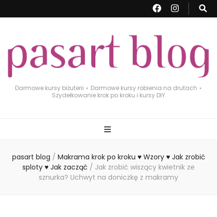
Darmowe kursy biżuterii ⋆ Darmowe kursy robienia na drutach ⋆
Szydełkowanie krok po kroku i kursy DIY
pasart blog
/
Makrama krok po kroku ♥ Wzory ♥ Jak zrobić
sploty ♥ Jak zacząć
/
Jak zrobić wiszący kwietnik ze
sznurka? Uchwyt na doniczkę z makramy