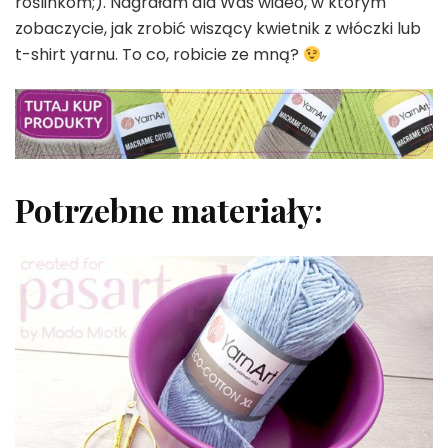
roślinkom;). Nagrałam dla Was wideo, w którym
makramy
zobaczycie, jak zrobić wiszący kwietnik z włóczki lub
t-shirt yarnu. To co, robicie ze mną?
Potrzebne materiały: