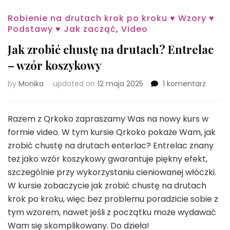
Robienie na drutach krok po kroku ♥ Wzory ♥
Podstawy ♥ Jak zacząć
,
Video
Jak zrobić chustę na drutach? Entrelac
– wzór koszykowy
do
by
Monika
updated on
12 maja 2025
1 komentarz
Jak
zrobić
chust
Razem z Qrkoko zapraszamy Was na nowy kurs w
na
formie video. W tym kursie Qrkoko pokaże Wam, jak
drutac
zrobić chustę na drutach enterlac? Entrelac znany
Entrel
też jako wzór koszykowy gwarantuje piękny efekt,
–
wzór
szczególnie przy wykorzystaniu cieniowanej włóczki.
koszy
W kursie zobaczycie jak zrobić chustę na drutach
krok po kroku, więc bez problemu poradzicie sobie z
tym wzorem, nawet jeśli z początku może wydawać
Wam się skomplikowany. Do dzieła!