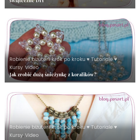
świąteczne DIY
Robienie biżuterii krok po kroku ♥ Tutoriale ♥
Kursy
,
Video
Jak zrobić dużą śnieżynkę z koralików?
Robienie biżuterii krok po kroku ♥ Tutoriale ♥
Kursy
,
Video