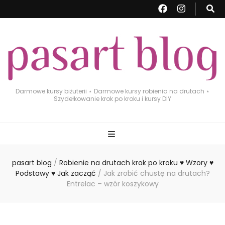
Darmowe kursy biżuterii ⋆ Darmowe kursy robienia na drutach ⋆
Szydełkowanie krok po kroku i kursy DIY
pasart blog
/
Robienie na drutach krok po kroku ♥ Wzory ♥
Podstawy ♥ Jak zacząć
/
Jak zrobić chustę na drutach?
Entrelac – wzór koszykowy