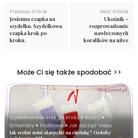
Post
Previous Article
Next Article
Navigation
Jesienna czapka na
Ukośnik –
szydełku. Szydełkowa
rozprowadzanie
czapka krok po
nawleczonych
kroku.
koralików na nitce
Może Ci się także spodobać >>
Szydełkowanie krok po kroku ♥ Wzory ♥
Schematy ♥ Podstawy ♥ Jak zacząć
,
Video
Jak zrobić mini skarpetki na choinkę? Ozdoby