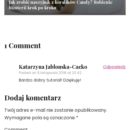
Jak zrobić naszyjnik z koralików Candy? Robienie
biżuterii krok po kroku
1 Comment
Katarzyna Jablonska-Cacko
Odpowiedz
Posted on
9 listopada 2018 at 20:42
Bardzo dobry tutorial! Dziękuję!
Dodaj komentarz
Twój adres e-mail nie zostanie opublikowany.
Wymagane pola są oznaczone
*
Comment