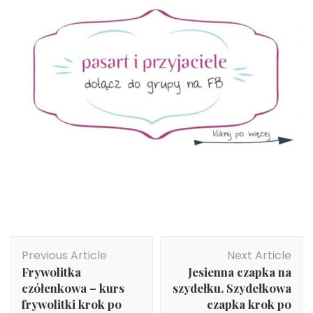
Post
Previous Article
Next Article
Navigation
Frywolitka
Jesienna czapka na
czółenkowa – kurs
szydełku. Szydełkowa
frywolitki krok po
czapka krok po