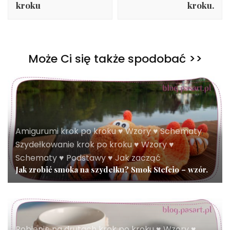
kroku
kroku.
Może Ci się także spodobać >>
Amigurumi krok po kroku ♥ Wzory ♥ Schematy
,
Szydełkowanie krok po kroku ♥ Wzory ♥
Schematy ♥ Podstawy ♥ Jak zacząć
Jak zrobić smoka na szydełku? Smok Stefcio – wzór.
Robienie na drutach krok po kroku ♥ Wzory ♥