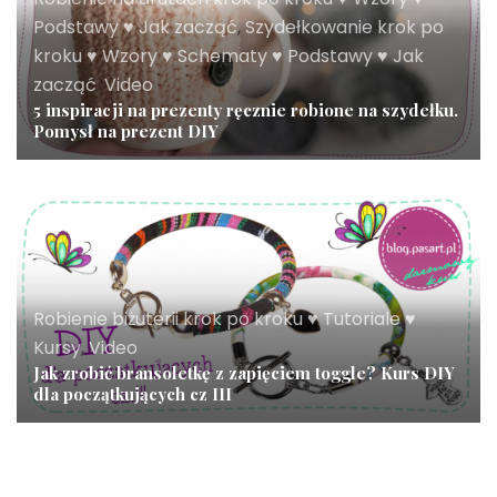
Podstawy ♥ Jak zacząć
,
Szydełkowanie krok po
kroku ♥ Wzory ♥ Schematy ♥ Podstawy ♥ Jak
zacząć
,
Video
5 inspiracji na prezenty ręcznie robione na szydełku.
Pomysł na prezent DIY
Robienie biżuterii krok po kroku ♥ Tutoriale ♥
Kursy
,
Video
Jak zrobić bransoletkę z zapięciem toggle? Kurs DIY
dla początkujących cz III