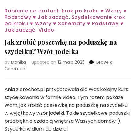
Robienie na drutach krok po kroku ♥ Wzory ♥
Podstawy ♥ Jak zacząć
,
Szydełkowanie krok
po kroku ♥ Wzory ♥ Schematy ♥ Podstawy ♥
Jak zacząć
,
Video
Jak zrobić poszewkę na poduszkę na
szydełku? Wzór jodełka
by
Monika
updated on
12 maja 2025
Leave a
on
Comment
Jak
zrobić
poszewkę
Ania z crochet.pl przygotowała dla Was kolejny kurs
na
szydełkowania w formie video. Tym razem pokaże
poduszkę
Wam, jak zrobić poszewkę na poduszkę na szydełku
na
w wyjątkowy wzór jodełki. Takie szydełkowe poduszki
szydełku?
Wzór
przepięknie ozdobią wnętrza Waszych domów :).
jodełka
Szydełka w dłoń i do dzieła!