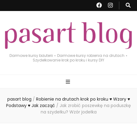
Darmowe kursy biżuterii ⋆ Darmowe kursy robienia na drutach ⋆
Szydełkowanie krok po kroku i kursy DIY
pasart blog
/
Robienie na drutach krok po kroku ♥ Wzory ♥
Podstawy ♥ Jak zacząć
/
Jak zrobić poszewkę na poduszkę
na szydełku? Wzór jodełka