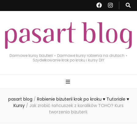
Darmowe kursy biżuterii ⋆ Darmowe kursy robienia na drutach ⋆
Szydełkowanie krok po kroku i kursy DIY
pasart blog
/
Robienie biżuterii krok po kroku ♥ Tutoriale ♥
Kursy
/
Jak zrobić łańcuszek z koralików TOHO? Kurs
tworzenia biżuterii.