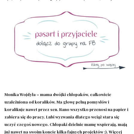
Monika Wojdyła – mama dwójki chłopaków, całkowicie
uzależniona od koralików. Ma głowę pełną pomysłów i
koralikuje nawet przez sen. Rano wszystko przenosi na papier i
zabiera się do pracy. Lubi wyzwania dlatego wciąż stara się
uczyć czegoś nowego. Chłopaki dzielnie mamę wspierają, mają
już nawet na swoim koncie kilka fajnych projektów :). Więcej