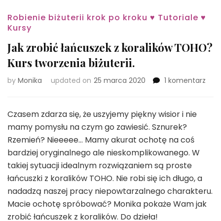
Robienie biżuterii krok po kroku ♥ Tutoriale ♥
Kursy
Jak zrobić łańcuszek z koralików TOHO?
Kurs tworzenia biżuterii.
do
by
Monika
updated on
25 marca 2020
1 komentarz
Jak
zrob
łańc
Czasem zdarza się, że uszyjemy piękny wisior i nie
z
mamy pomysłu na czym go zawiesić. Sznurek?
kora
Rzemień? Nieeeee… Mamy akurat ochotę na coś
TOH
bardziej oryginalnego ale nieskomplikowanego. W
Kurs
twor
takiej sytuacji idealnym rozwiązaniem są proste
biżut
łańcuszki z koralików TOHO. Nie robi się ich długo, a
nadadzą naszej pracy niepowtarzalnego charakteru.
Macie ochotę spróbować? Monika pokaże Wam jak
zrobić łańcuszek z koralików. Do dzieła!